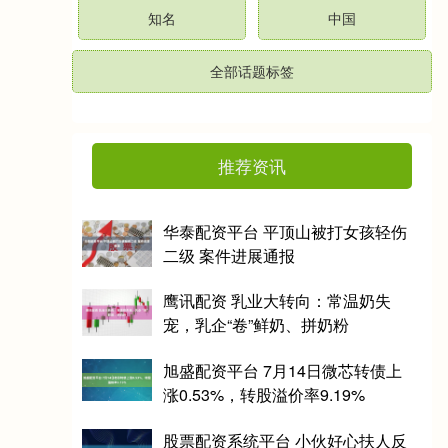
知名
中国
全部话题标签
推荐资讯
华泰配资平台 平顶山被打女孩轻伤
二级 案件进展通报
鹰讯配资 乳业大转向：常温奶失
宠，乳企“卷”鲜奶、拼奶粉
旭盛配资平台 7月14日微芯转债上
涨0.53%，转股溢价率9.19%
股票配资系统平台 小伙好心扶人反