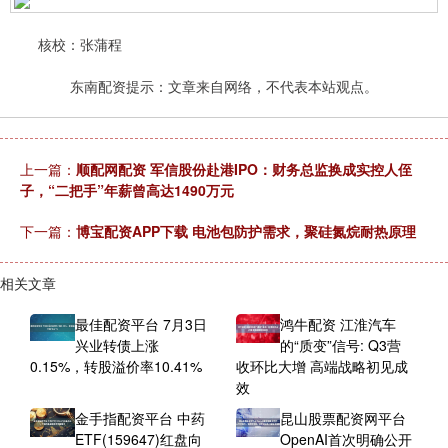
核校：张蒲程
东南配资提示：文章来自网络，不代表本站观点。
上一篇：
顺配网配资 军信股份赴港IPO：财务总监换成实控人侄
子，“二把手”年薪曾高达1490万元
下一篇：
博宝配资APP下载 电池包防护需求，聚硅氮烷耐热原理
相关文章
最佳配资平台 7月3日
鸿牛配资 江淮汽车
兴业转债上涨
的“质变”信号: Q3营
0.15%，转股溢价率10.41%
收环比大增 高端战略初见成
效
金手指配资平台 中药
昆山股票配资网平台
ETF(159647)红盘向
OpenAI首次明确公开