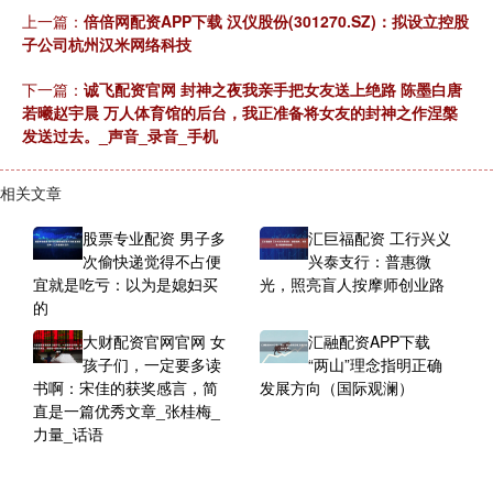
上一篇：
倍倍网配资APP下载 汉仪股份(301270.SZ)：拟设立控股
子公司杭州汉米网络科技
下一篇：
诚飞配资官网 封神之夜我亲手把女友送上绝路 陈墨白唐
若曦赵宇晨 万人体育馆的后台，我正准备将女友的封神之作涅槃
发送过去。_声音_录音_手机
相关文章
股票专业配资 男子多
汇巨福配资 工行兴义
次偷快递觉得不占便
兴泰支行：普惠微
宜就是吃亏：以为是媳妇买
光，照亮盲人按摩师创业路
的
大财配资官网官网 女
汇融配资APP下载
孩子们，一定要多读
“两山”理念指明正确
书啊：宋佳的获奖感言，简
发展方向（国际观澜）
直是一篇优秀文章_张桂梅_
力量_话语