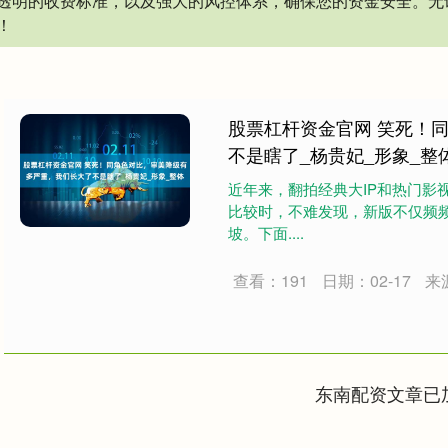
透明的收费标准，以及强大的风控体系，确保您的资金安全。无
！
股票杠杆资金官网 笑死！
不是瞎了_杨贵妃_形象_整
近年来，翻拍经典大IP和热门影
比较时，不难发现，新版不仅频
坡。下面....
查看：191
日期：02-17
来
东南配资文章已