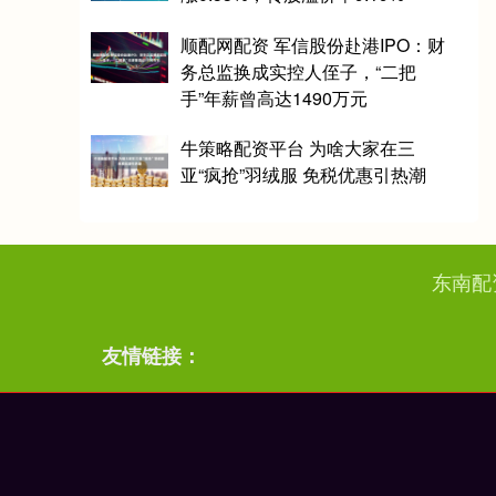
顺配网配资 军信股份赴港IPO：财
务总监换成实控人侄子，“二把
手”年薪曾高达1490万元
牛策略配资平台 为啥大家在三
亚“疯抢”羽绒服 免税优惠引热潮
东南配
友情链接：