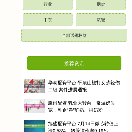
行业
期货
中东
赋能
全部话题标签
推荐资讯
华泰配资平台 平顶山被打女孩轻伤
二级 案件进展通报
鹰讯配资 乳业大转向：常温奶失
宠，乳企“卷”鲜奶、拼奶粉
旭盛配资平台 7月14日微芯转债上
涨0.53%，转股溢价率9.19%